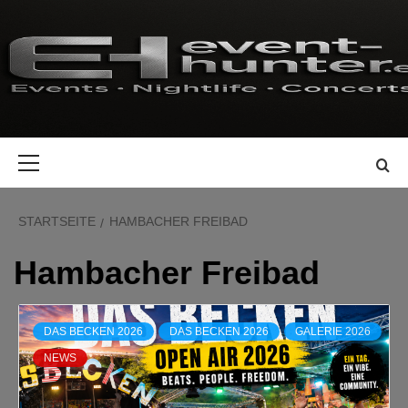
Zum
Inhalt
springen
Primäres
Menü
STARTSEITE
HAMBACHER FREIBAD
Hambacher Freibad
DAS BECKEN 2026
DAS BECKEN 2026
GALERIE 2026
NEWS