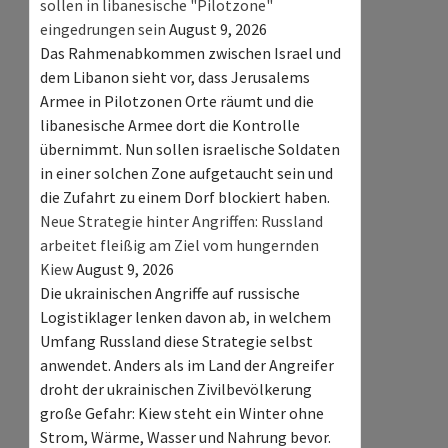
sollen in libanesische "Pilotzone"
eingedrungen sein
August 9, 2026
Das Rahmenabkommen zwischen Israel und
dem Libanon sieht vor, dass Jerusalems
Armee in Pilotzonen Orte räumt und die
libanesische Armee dort die Kontrolle
übernimmt. Nun sollen israelische Soldaten
in einer solchen Zone aufgetaucht sein und
die Zufahrt zu einem Dorf blockiert haben.
Neue Strategie hinter Angriffen: Russland
arbeitet fleißig am Ziel vom hungernden
Kiew
August 9, 2026
Die ukrainischen Angriffe auf russische
Logistiklager lenken davon ab, in welchem
Umfang Russland diese Strategie selbst
anwendet. Anders als im Land der Angreifer
droht der ukrainischen Zivilbevölkerung
große Gefahr: Kiew steht ein Winter ohne
Strom, Wärme, Wasser und Nahrung bevor.