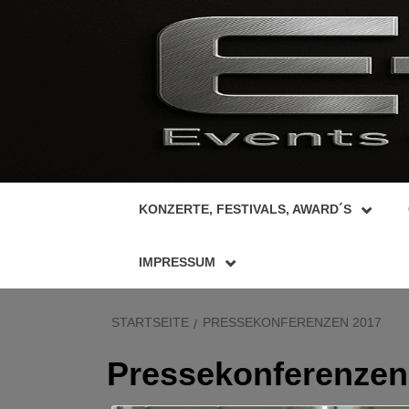
Zum
Inhalt
springen
KONZERTE, FESTIVALS, AWARD´S
IMPRESSUM
STARTSEITE
PRESSEKONFERENZEN 2017
Pressekonferenzen