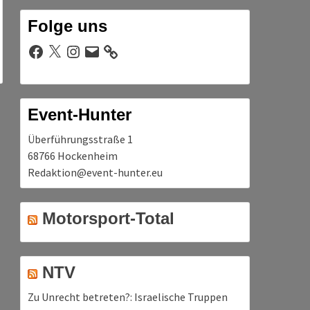
Folge uns
Facebook
X
Instagram
E-
Mail
Event-Hunter
Überführungsstraße 1
68766 Hockenheim
Redaktion@event-hunter.eu
Motorsport-Total
NTV
Zu Unrecht betreten?: Israelische Truppen