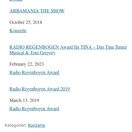
ABBAMANIA THE SHOW
Datum
October 25, 2018
In Bezug auf
Konzerte
RADIO REGENBOGEN Award für TINA – Das Tina Turner
Musical & Tom Gregory
Datum
February 22, 2023
In Bezug auf
Radio Regenbogen Award
Radio Regenbogen Award 2019
Datum
March 13, 2019
In Bezug auf
Radio Regenbogen Award
Kategorien:
Konzerte