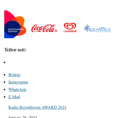
Teilen mit:
Beitrag
Instagramm
WhatsApp
E-Mail
Radio Regenbogen AWARD 2023
Datum
January 26, 2023