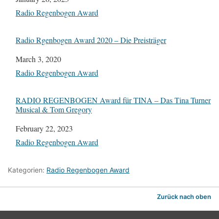
In Bezug auf
Radio Regenbogen Award
Radio Rgenbogen Award 2020 – Die Preisträger
Datum
March 3, 2020
In Bezug auf
Radio Regenbogen Award
RADIO REGENBOGEN Award für TINA – Das Tina Turner
Musical & Tom Gregory
Datum
February 22, 2023
In Bezug auf
Radio Regenbogen Award
Kategorien:
Radio Regenbogen Award
Zurück nach oben