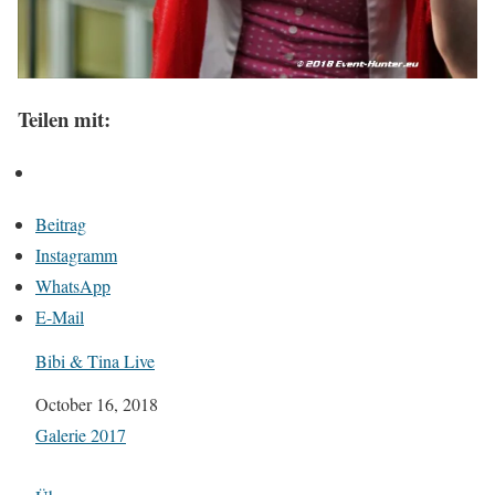
Teilen mit:
Beitrag
Instagramm
WhatsApp
E-Mail
Bibi & Tina Live
Datum
October 16, 2018
In Bezug auf
Galerie 2017