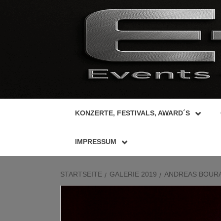
Zum
Inhalt
springen
KONZERTE, FESTIVALS, AWARD´S
IMPRESSUM
STARTSEITE
GALERIE 2019
ANDREAS BOURAN