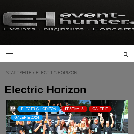
Zum
Inhalt
springen
Primäres
Menü
STARTSEITE
ELECTRIC HORIZON
Electric Horizon
ELECTRIC HORIZON
FESTIVALS
GALERIE
GALERIE 2024