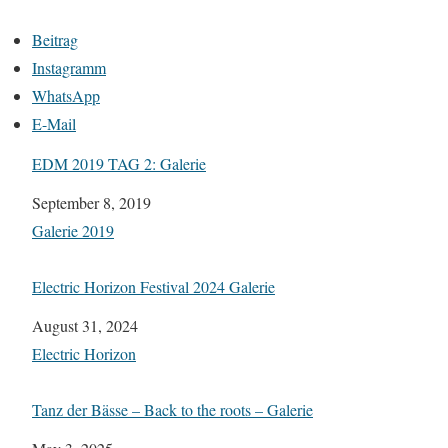
Beitrag
Instagramm
WhatsApp
E-Mail
EDM 2019 TAG 2: Galerie
Datum
September 8, 2019
In Bezug auf
Galerie 2019
Electric Horizon Festival 2024 Galerie
Datum
August 31, 2024
In Bezug auf
Electric Horizon
Tanz der Bässe – Back to the roots – Galerie